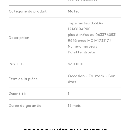
Catégorie du produit
Moteur
Type moteur:G3LA-
12AQ104P00
plus d infos au 0633760531
Description
Référence MC:M1732174
Numéro moteur:
Palette: droite
Prix TTC
980.00€
Occasion - En stock - Bon
Etat de la pièce
état
Quantité
1
Durée de garantie
12 mois
VÉHICULE D'ORIGINE