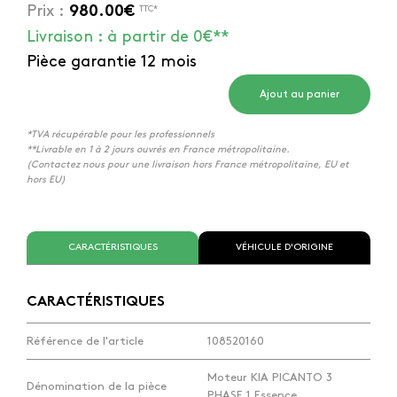
Prix :
980.00€
TTC*
Livraison : à partir de 0€**
Pièce garantie 12 mois
Ajout au panier
*TVA récupérable pour les professionnels
**Livrable en 1 à 2 jours ouvrés en France métropolitaine.
(Contactez nous pour une livraison hors France métropolitaine, EU et
hors EU)
CARACTÉRISTIQUES
VÉHICULE D'ORIGINE
CARACTÉRISTIQUES
Référence de l'article
108520160
Moteur KIA PICANTO 3
Dénomination de la pièce
PHASE 1 Essence