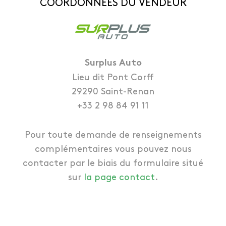
Marque du véhicule
KIA
COORDONNÉES DU VENDEUR
Gamme du véhicule
PICANTO 3
Modèle du véhicule
PICANTO 3 PHASE 1
Surplus Auto
Finition
PICANTO 3 PHASE 1 1.0i - 12V
Lieu dit Pont Corff
Désignation commerciale
PICANTO 3 PHASE 1 1.0i - 12V
29290 Saint-Renan
Année de mise en circulation
2019
+33 2 98 84 91 11
Kilométrage ***
50416 km
Pour toute demande de renseignements
Couleur du véhicule
Gris foncé
complémentaires vous pouvez nous
contacter par le biais du formulaire situé
3
Cylindrée
998 cm
sur
la page contact
.
Puissance
65 ch.
Carburant
Essence